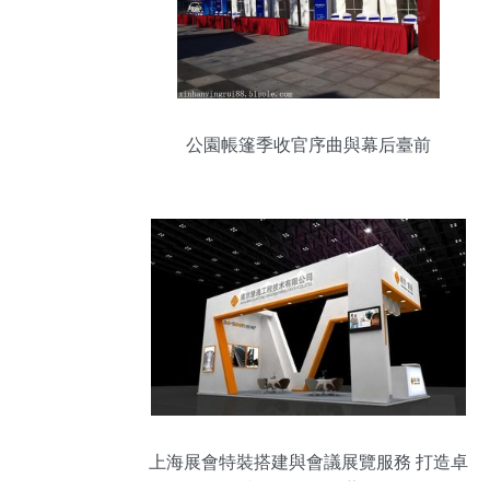
公園帳篷季收官序曲與幕后臺前
上海展會特裝搭建與會議展覽服務 打造卓
越參展體驗的藝術