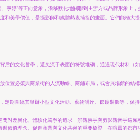
悲、寧靜”等正向意象，潛移默化地關聯到主辦方或品牌形象上，
度和美學價值，是攝影師和媒體熱衷捕捉的畫面。它們能極大提
背后的文化哲學，避免流于表面的符號堆砌，通過現代材料（如
放位置必須與商業街的人流動線、商鋪布局，或會展場館的結構
P，定期圍繞其舉辦小型文化活動、藝術講座、節慶裝飾等，保持
空間對差異化、體驗化競爭的追求，景觀佛手與剪影觀音手這類
傳遞價值理念、促進商業與文化共榮的重要橋梁，在喧囂的都市