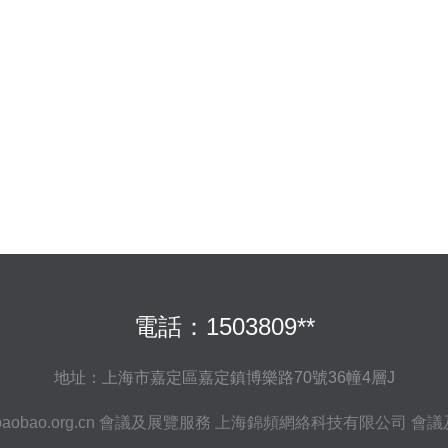
電話：1503809**
地址：上海市嘉定區嘉定鎮博樂路70號36幢4層J
aobao.org.cn
會議及展覽服務
上海錦頻網絡科技有限公司
會議