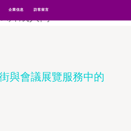
本a片99热-日本A片不卡-日
企業信息
訪客留言
本A片成人网
業街與會議展覽服務中的