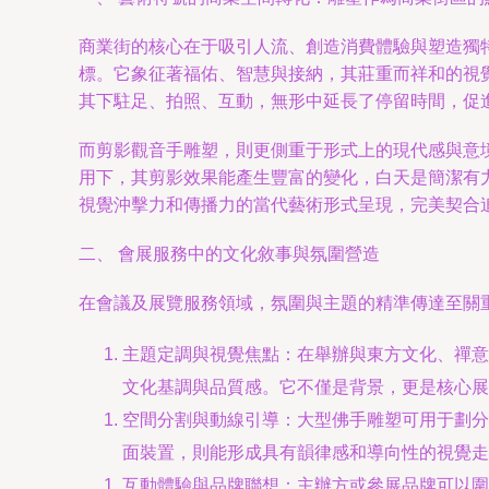
商業街的核心在于吸引人流、創造消費體驗與塑造獨特
標。它象征著福佑、智慧與接納，其莊重而祥和的視
其下駐足、拍照、互動，無形中延長了停留時間，促
而剪影觀音手雕塑，則更側重于形式上的現代感與意
用下，其剪影效果能產生豐富的變化，白天是簡潔有
視覺沖擊力和傳播力的當代藝術形式呈現，完美契合
二、 會展服務中的文化敘事與氛圍營造
在會議及展覽服務領域，氛圍與主題的精準傳達至關
主題定調與視覺焦點：在舉辦與東方文化、禪意
文化基調與品質感。它不僅是背景，更是核心展
空間分割與動線引導：大型佛手雕塑可用于劃分
面裝置，則能形成具有韻律感和導向性的視覺走
互動體驗與品牌聯想：主辦方或參展品牌可以圍