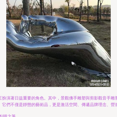
正扮演著日益重要的角色。其中，景觀佛手雕塑與剪影觀音手雕
。它們不僅是靜態的藝術品，更是激活空間、傳遞品牌理念、營
點睛之筆