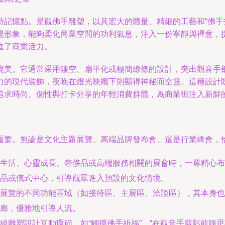
記憶點。景觀佛手雕塑，以其宏大的體量、精細的工藝和“佛手拈
覺形象，能夠柔化商業空間的功利氣息，注入一份寧靜與禪意，
進了商業活力。
境美。它通常采用鏤空、扁平化或極簡線條的設計，突出觀音手
力的現代裝飾，夜晚在燈光映襯下則顯得神秘而空靈。這種設計
追求時尚、個性與打卡分享的年輕消費群體，為商業街注入新鮮
重要。無論是文化主題展覽、高端品牌發布會、還是行業峰會，
生活、心靈成長、奢侈品或高端服務相關的展會時，一尊精心布
品或儀式中心，引導觀眾進入預設的文化情境。
展覽的不同功能區域（如接待區、主展區、洽談區），其本身也
廊，優雅地引導人流。
繞雕塑設計互動環節，如“觸摸佛手祈福”、“在觀音手剪影前靜