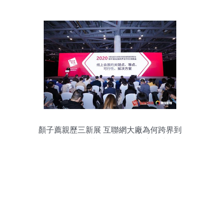
顏子薦親歷三新展 互聯網大廠為何跨界到
會展業？會議及展覽服務的新思考