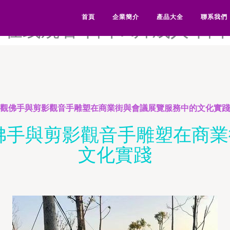
本A级站-日本a级中文字幕-日
首頁
企業簡介
產品大全
聯系我們
卡在线观看-日本A片成人-日
景觀佛手與剪影觀音手雕塑在商業街與會議展覽服務中的文化實踐
佛手與剪影觀音手雕塑在商
文化實踐