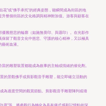
花”或“佛手承托”的經典姿態，能瞬間成為街區的地
提升整個街區的文化格調與精神附加值。游客與顧客在
部優雅慈悲的輪廓（如施無畏印、與愿印）。在光影作
既保留了觀音文化中慈悲、守護的核心精神，又以極具
的藝術血液。
恰當的雕塑裝置都能成為敘事的主軸或情緒的催化劑。
置的景觀佛手或剪影觀音手雕塑，能立即確立活動的
成為過渡空間的觀賞節點。剪影觀音手雕塑陣列或墻
思許愿”等，將參觀行為轉化為具有儀式感和記憶點的深